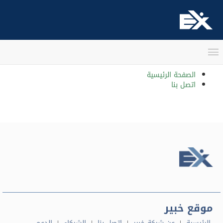
403: محجوب:
The page you were looking for could not be authorized.
ربما كنت تبحث عن واحدة من صفحاتنا الشهيرة؟
الصفحة الرئيسية
اتصل بنا
موقع خبير